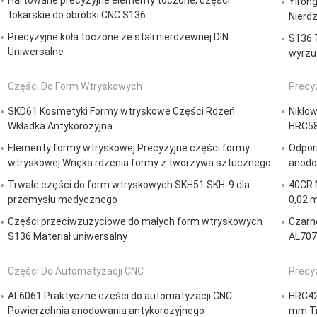
Hartowane precyzyjne elementy toczone, części
Yirong
tokarskie do obróbki CNC S136
Nierd
Precyzyjne koła toczone ze stali nierdzewnej DIN
S136 
Uniwersalne
wyrzu
Części Do Form Wtryskowych
Precy
SKD61 Kosmetyki Formy wtryskowe Części Rdzeń
Niklo
Wkładka Antykorozyjna
HRC58
Elementy formy wtryskowej Precyzyjne części formy
Odpor
wtryskowej Wnęka rdzenia formy z tworzywa sztucznego
anodo
Trwałe części do form wtryskowych SKH51 SKH-9 dla
40CR 
przemysłu medycznego
0,02 
Części przeciwzużyciowe do małych form wtryskowych
Czarn
S136 Materiał uniwersalny
AL707
Części Do Automatyzacji CNC
Precy
AL6061 Praktyczne części do automatyzacji CNC
HRC42
Powierzchnia anodowania antykorozyjnego
mm T