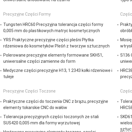
Precyzyjne Części Formy
Częśc
Tungsten HRC60 Precyzyjna tolerancja części formy
Prakt
0,005 mm do plastikowych matryc kosmetycznych
obróbk
YRS Praktyczne precyzyjne części pleśni Płytka
Mosię
rdzeniowa do kosmetyków Pleśń z tworzyw sztucznych
wtrys
Polerowane precyzyjne elementy formowane SKH51,
S136 
uniwersalne części zamienne do form
uniwe
Medyczne części precyzyjne H13, 1.2343 kołki rdzeniowe i
HRC38
tuleje
precy
Precyzyjne Części Toczone
Częśc
Praktyczne części do toczenia CNC z brązu, precyzyjne
Toler
elementy tokarskie CNC do wałów
HRC58
Tolerancja precyzyjnych części toczonych ze stali
SKD61 
SUS420 0,005 mm dla formy wyrzutowej
wielo
sztuc