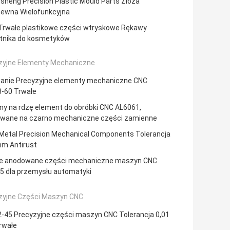
sheng Precision Plastic Mould Parts Złoża
zewna Wielofunkcyjna
Trwałe plastikowe części wtryskowe Rękawy
tnika do kosmetyków
zyjne Elementy Mechaniczne
wanie Precyzyjne elementy mechaniczne CNC
-60 Trwałe
ny na rdzę element do obróbki CNC AL6061,
wane na czarno mechaniczne części zamienne
Metal Precision Mechanical Components Tolerancja
mm Antirust
e anodowane części mechaniczne maszyn CNC
5 dla przemysłu automatyki
zyjne Części Maszyn CNC
-45 Precyzyjne części maszyn CNC Tolerancja 0,01
rwałe