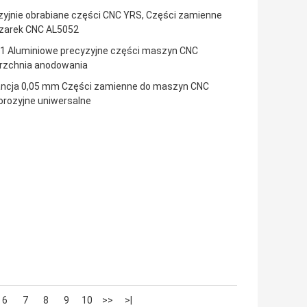
zyjnie obrabiane części CNC YRS, Części zamienne
ezarek CNC AL5052
1 Aluminiowe precyzyjne części maszyn CNC
rzchnia anodowania
ancja 0,05 mm Części zamienne do maszyn CNC
orozyjne uniwersalne
6
7
8
9
10
>>
>|