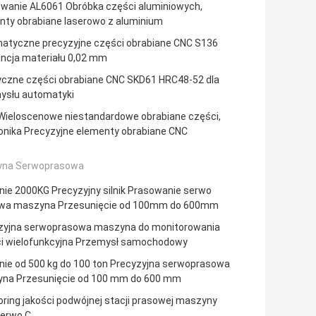
wanie AL6061 Obróbka części aluminiowych,
nty obrabiane laserowo z aluminium
atyczne precyzyjne części obrabiane CNC S136
ancja materiału 0,02 mm
yczne części obrabiane CNC SKD61 HRC48-52 dla
ysłu automatyki
Wieloscenowe niestandardowe obrabiane części,
ronika Precyzyjne elementy obrabiane CNC
na Serwoprasowa
nie 2000KG Precyzyjny silnik Prasowanie serwo
wa maszyna Przesunięcie od 100mm do 600mm
zyjna serwoprasowa maszyna do monitorowania
ci wielofunkcyjna Przemysł samochodowy
enie od 500 kg do 100 ton Precyzyjna serwoprasowa
na Przesunięcie od 100 mm do 600 mm
ring jakości podwójnej stacji prasowej maszyny
serwo C