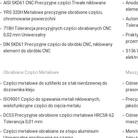
AISI SKD61 CNC Precyzyjne części Trwałe niklowane
Anodo
eleme
YRS 320H Metalowe precyzyjnie obrobione części,
chromowanie powierzchni
Autom
Toler
718H Tolerancja precyzyjnych części obrabianych CNC
0,02 mm Uniwersalny
Prakt
przem
DIN SKD61 Precyzyjne części do obróbki CNC, niklowany
element do obróbki CNC
S136 
elekt
Obrabiane Części Metalowe
Maszy
Części metalowe do szlifierki ze stali nierdzewnej do
Ciśnie
dozownika kleju
praso
ISO9001 Części do spawania metali niklowanych,
Precy
wielofunkcyjne części do cięcia metalu
jakoś
DC53 Precyzyjnie obrobione części metalowe HRC58-62
Ciśni
Tolerancja 0,01 mm
maszy
Części metalowe obrabiane ze stopu aluminium
Monito
Uniwersalne anodowanie na czarno
typu 