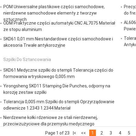
POM Uniwersalne plastikowe części samochodowe,
Precy
nierdzewne samochodowe elementy z tworzyw
do fr
sztucznych
AL606
ODM Praktyczne części automatyki CNC AL7075 Materiał
Powie
ze stopu aluminium
Toler
SKD61 0,01 mm Niestandardowe części samochodowe i
Antyk
akcesoria Trwałe antykorozyjne
Szpilki Do Sztancowania
SKD61 Medyczne szpilki do stempli Tolerancja części do
formowania wtryskowego 0,005 mm
Yirongsheng SKD11 Stamping Die Punches, odporny na
korozję zestaw szpilki
Tolerancja 0,005 mm Szpilki do stempli Oprzyrządowanie
odlewnicze 1.2343 1.2344 Materiał
Nierdzewne kołki rdzeniowe ze stali nierdzewnej,
przeciwzużyciowe dla przemysłu medycznego
Page 1 of 23
|<
<<
1
2
3
4
5