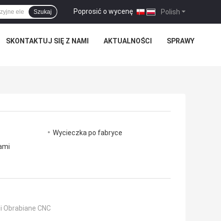
Poprosić o wycenę
|
Polish
Szukaj
SKONTAKTUJ SIĘ Z NAMI
AKTUALNOŚCI
SPRAWY
Wycieczka po fabryce
nami
i Obrabiane CNC