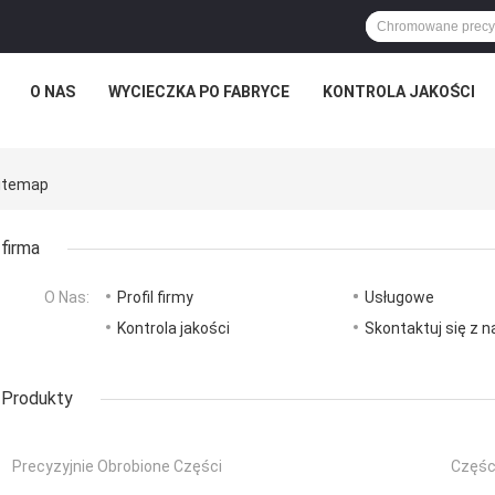
O NAS
WYCIECZKA PO FABRYCE
KONTROLA JAKOŚCI
Sitemap
firma
O Nas:
Profil firmy
Usługowe
Kontrola jakości
Skontaktuj się z 
Produkty
Precyzyjnie Obrobione Części
Częśc