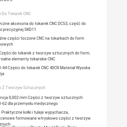
i Do Tokarek CNC
yczne akcesoria do tokarek CNC DC53, część do
i precyzyjnej SKD11
żne części toczone CNC na tokarkach do form
kowych
Części do tokarek z tworzyw sztucznych do form,
rsalne elementy tokarskie CNC
-44 Części do tokarek CNC 40CR Materiał Wysoka
zja
i Z Tworzyw Sztucznych
ancja 0,002 mm Części z tworzyw sztucznych
-62 dla przemysłu medycznego
Praktyczne kołki i tuleje wypychacza,
scenowe formowane wtryskowo części z tworzyw
znych