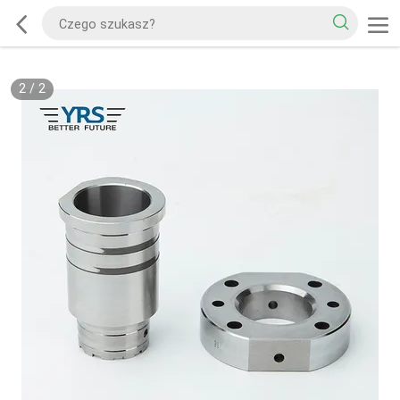
2
/
2