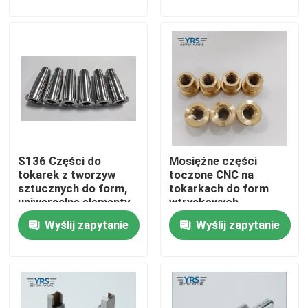
Wycieczka po fabryce
Kontrola jakości
Skontaktuj się z nami
S136 Części do
Mosiężne części
Aktualności
tokarek z tworzyw
toczone CNC na
sztucznych do form,
tokarkach do form
uniwersalne elementy
wtryskowych
Sprawy
tokarskie CNC
Wyślij zapytanie
Wyślij zapytanie
Precyzyjnie obrobione części
Części obrabiane CNC