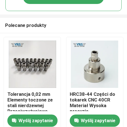
Polecane produkty
Dom
Tolerancja 0,02 mm
HRC38-44 Części do
Elementy toczone ze
tokarek CNC 40CR
stali nierdzewnej
Materiał Wysoka
Produkty
Przeciwzużyciowe
precyzja
złącze rur olejowych
Wyślij zapytanie
Wyślij zapytanie
O nas