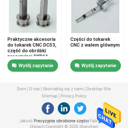
Obrabiane części metalowe
Maszyna serwoprasowa
Praktyczne akcesoria
Części do tokarek
do tokarek CNC DC53,
CNC z wałem głównym
część do obróbki
Precyzyjne części formy
precyzyjnej SKD11
Wyślij zapytanie
Wyślij zapytanie
Części do tokarek CNC
Precyzyjne części toczone
Dom
O nas
Skontaktuj się z nami
Desktop Site
Sitemap
Privacy Policy
Części z tworzyw sztucznych
Jakość
Precyzyjnie obrobione części
Fabryka w
Części do form wtryskowych
Chinach.Copyright © 2025 Shenzhen