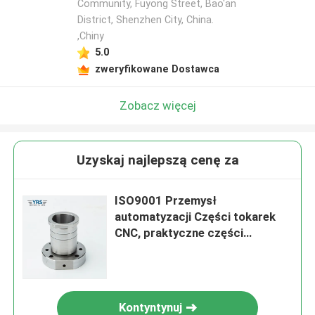
Community, Fuyong Street, Bao'an
District, Shenzhen City, China.
,Chiny
5.0
zweryfikowane Dostawca
Zobacz więcej
Uzyskaj najlepszą cenę za
ISO9001 Przemysł
automatyzacji Części tokarek
CNC, praktyczne części
metalowe obrabiane CNC
Kontyntynuj