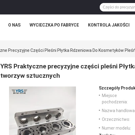
O NAS
WYCIECZKA PO FABRYCE
KONTROLA JAKOŚCI
zne Precyzyjne Części Pleśni Płytka Rdzeniowa Do Kosmetyków Ple
YRS Praktyczne precyzyjne części pleśni Płyt
tworzyw sztucznych
Szczegóły Produk
Miejsce
pochodzenia:
Nazwa handlowa
Orzecznictwo:
Numer modelu: