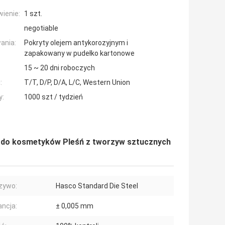
ienie:
1 szt.
negotiable
ania:
Pokryty olejem antykorozyjnym i
zapakowany w pudełko kartonowe
15 ~ 20 dni roboczych
:
T/T, D/P, D/A, L/C, Western Union
y:
1000 szt / tydzień
a do kosmetyków Pleśń z tworzyw sztucznych
zywo:
Hasco Standard Die Steel
ancja:
± 0,005 mm