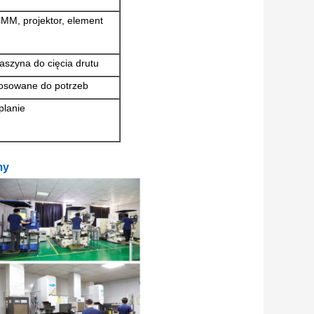
CMM, projektor, element
aszyna do cięcia drutu
tosowane do potrzeb
planie
my