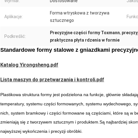
Wymiar:
Dostosowane
Jakoś
Forma wtryskowa z tworzywa
Aplikacje:
Funkc
sztucznego
Precyzyjne części formy Toxmann
,
precyzy
Podkreślić:
praktyczna płyta rdzenia w formie
Standardowe formy stalowe z gniazdkami precyzyj
Katalog Yirongsheng.pdf
Lista maszyn do przetwarzania i kontroli.pdf
Plastikowa struktura formy jest podzielona na funkcje, głównie składaj
temperatury, systemu części formowanych, systemu wydechowego, sy
nich, system bramkowy i części formowane są częściami, które są w 
zmieniają się z tworzywem sztucznym i produktem.Są najbardziej sko
najwyższej wykończenia i precyzji obróbki.