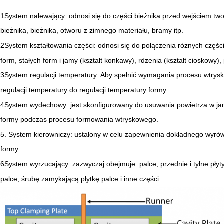
1System nalewający: odnosi się do części bieżnika przed wejściem t
bieżnika, bieżnika, otworu z zimnego materiału, bramy itp.
2System kształtowania części: odnosi się do połączenia różnych części
form, stałych form i jamy (kształt konkawy), rdzenia (kształt cioskowy), 
3System regulacji temperatury: Aby spełnić wymagania procesu wtrysk
regulacji temperatury do regulacji temperatury formy.
4System wydechowy: jest skonfigurowany do usuwania powietrza w jami
formy podczas procesu formowania wtryskowego.
5. System kierowniczy: ustalony w celu zapewnienia dokładnego wyró
formy.
6System wyrzucający: zazwyczaj obejmuje: palce, przednie i tylne płyty
palce, śrubę zamykającą płytkę palce i inne części.