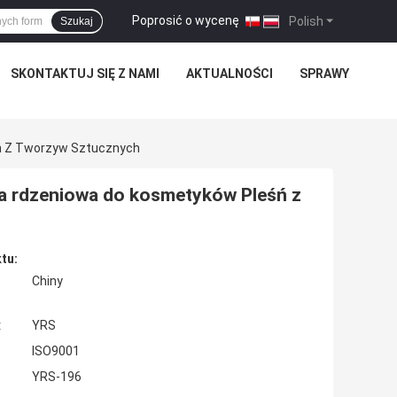
Poprosić o wycenę
|
Polish
Szukaj
SKONTAKTUJ SIĘ Z NAMI
AKTUALNOŚCI
SPRAWY
śń Z Tworzyw Sztucznych
ka rdzeniowa do kosmetyków Pleśń z
tu:
Chiny
:
YRS
ISO9001
YRS-196