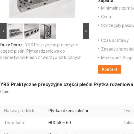
Zapłata:
Minimalne zamów
Cena:
Szczegóły pakow
Czas dostawy:
Duży Obraz :
YRS Praktyczne precyzyjne
Zasady płatności
części pleśni Płytka rdzeniowa do
kosmetyków Pleśń z tworzyw sztucznych
Możliwość Suppl
Kontakt
YRS Praktyczne precyzyjne części pleśni Płytka rdzeniow
Opis
Nazwa produktu:
Płytka rdzenia pleśni
Twor
Twardość:
HRC58 ~ 60
Toler