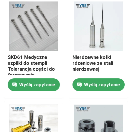
Wycieczka po fabryce
Kontrola jakości
Skontaktuj się z nami
SKD61 Medyczne
Nierdzewne kołki
szpilki do stempli
rdzeniowe ze stali
Tolerancja części do
nierdzewnej
Aktualności
formowania
wtryskowego 0,005
Wyślij zapytanie
Wyślij zapytanie
mm
Sprawy
Precyzyjnie obrobione części
Części obrabiane CNC