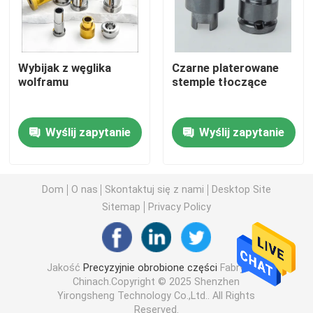
Obrabiane części metalowe
Wybijak z węglika
Czarne platerowane
Maszyna serwoprasowa
wolframu
stemple tłoczące
Precyzyjne części formy
Wyślij zapytanie
Wyślij zapytanie
Części do tokarek CNC
Dom
O nas
Skontaktuj się z nami
Desktop Site
Sitemap
Privacy Policy
Precyzyjne części toczone
Części z tworzyw sztucznych
Jakość
Precyzyjnie obrobione części
Fabryka w
Chinach.Copyright © 2025 Shenzhen
Yirongsheng Technology Co.,Ltd.. All Rights
Części do form wtryskowych
Reserved.