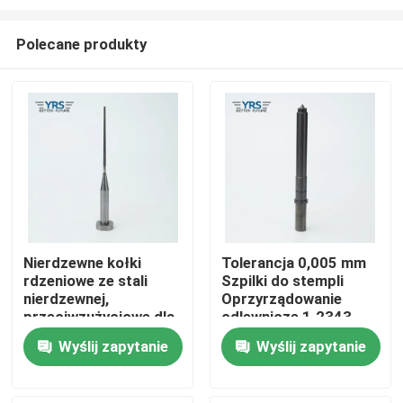
Polecane produkty
Nierdzewne kołki
Tolerancja 0,005 mm
rdzeniowe ze stali
Szpilki do stempli
Dom
nierdzewnej,
Oprzyrządowanie
przeciwzużyciowe dla
odlewnicze 1.2343
przemysłu
1.2344 Materiał
Produkty
Wyślij zapytanie
Wyślij zapytanie
medycznego
O nas