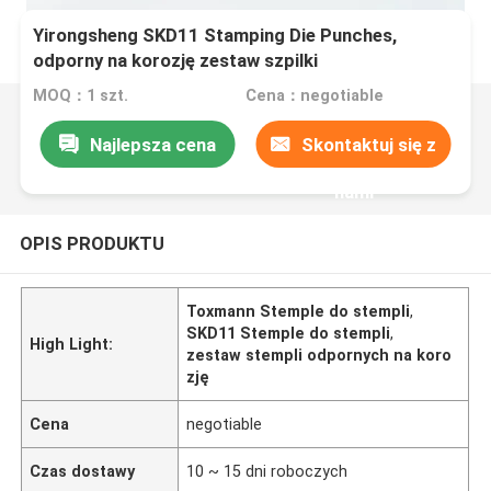
Yirongsheng SKD11 Stamping Die Punches,
odporny na korozję zestaw szpilki
MOQ：1 szt.
Cena：negotiable
Najlepsza cena
Skontaktuj się z
nami
OPIS PRODUKTU
Toxmann Stemple do stempli
,
SKD11 Stemple do stempli
,
High Light:
zestaw stempli odpornych na koro
zję
Cena
negotiable
Czas dostawy
10 ~ 15 dni roboczych