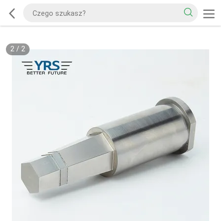
2
/
2