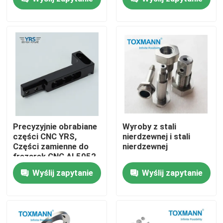
Wycieczka po fabryce
Kontrola jakości
Skontaktuj się z nami
Aktualności
Precyzyjnie obrabiane
Wyroby z stali
części CNC YRS,
nierdzewnej i stali
Części zamienne do
nierdzewnej
Sprawy
frezarek CNC AL5052
Wyślij zapytanie
Wyślij zapytanie
Precyzyjnie obrobione części
Części obrabiane CNC