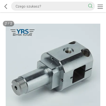
2
/
2