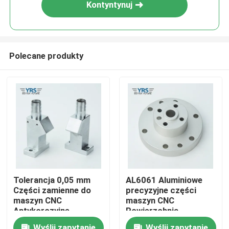
Kontyntynuj
Polecane produkty
Dom
Tolerancja 0,05 mm
AL6061 Aluminiowe
Części zamienne do
precyzyjne części
Produkty
maszyn CNC
maszyn CNC
Antykorozyjne
Powierzchnia
uniwersalne
anodowania
O nas
Wyślij zapytanie
Wyślij zapytanie