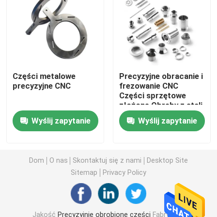
Obrabiane części metalowe
Maszyna serwoprasowa
Części metalowe
Precyzyjne obracanie i
precyzyjne CNC
frezowanie CNC
Precyzyjne części formy
Części sprzętowe
złożone Obręby z stali
nierdzewnej Obróbki
Części do tokarek CNC
Wyślij zapytanie
Wyślij zapytanie
aluminiowe Części
niestandardowe
Precyzyjne części toczone
Dom
O nas
Skontaktuj się z nami
Desktop Site
Sitemap
Privacy Policy
Części z tworzyw sztucznych
Części do form wtryskowych
Jakość
Precyzyjnie obrobione części
Fabryka w