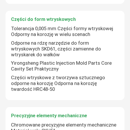
Obrabiane części metalowe
Części do form wtryskowych
Tolerancja 0,005 mm Części formy wtryskowej
Maszyna serwoprasowa
Odporny na korozję w wielu scenach
Odporne na rdzę narzędzie do form
wtryskowych SKD61, części zamienne do
Precyzyjne części formy
wtryskarek do wałków
Yirongsheng Plastic Injection Mold Parts Core
Cavity Set Praktyczny
Części do tokarek CNC
Części wtryskowe z tworzywa sztucznego
odporne na korozję Odporna na korozję
Precyzyjne części toczone
twardość HRC48-50
Części z tworzyw sztucznych
Precyzyjne elementy mechaniczne
Chromowane precyzyjne elementy mechaniczne
Części do form wtryskowych