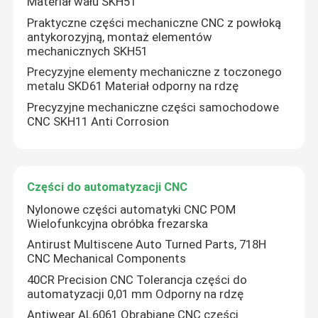
Materiał wału SKH51
Praktyczne części mechaniczne CNC z powłoką
Precyzyjne elementy mechaniczne
antykorozyjną, montaż elementów
mechanicznych SKH51
Precyzyjne elementy mechaniczne z toczonego
Części do automatyzacji CNC
metalu SKD61 Materiał odporny na rdzę
Precyzyjne mechaniczne części samochodowe
CNC SKH11 Anti Corrosion
Precyzyjne części maszyn CNC
Szpilki do sztancowania
Części do automatyzacji CNC
Nylonowe części automatyki CNC POM
Samoprzebijająca się maszyna do wyprasowania
Wielofunkcyjna obróbka frezarska
Antirust Multiscene Auto Turned Parts, 718H
CNC Mechanical Components
40CR Precision CNC Tolerancja części do
automatyzacji 0,01 mm Odporny na rdzę
Antiwear AL6061 Obrabiane CNC części