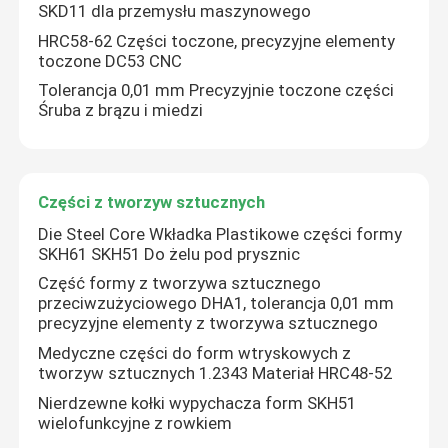
SKD11 dla przemysłu maszynowego
HRC58-62 Części toczone, precyzyjne elementy
Wycieczka po fabryce
toczone DC53 CNC
Tolerancja 0,01 mm Precyzyjnie toczone części
Śruba z brązu i miedzi
Kontrola jakości
Skontaktuj się z nami
Części z tworzyw sztucznych
Die Steel Core Wkładka Plastikowe części formy
Aktualności
SKH61 SKH51 Do żelu pod prysznic
Część formy z tworzywa sztucznego
przeciwzużyciowego DHA1, tolerancja 0,01 mm
Sprawy
precyzyjne elementy z tworzywa sztucznego
Medyczne części do form wtryskowych z
tworzyw sztucznych 1.2343 Materiał HRC48-52
Precyzyjnie obrobione części
Nierdzewne kołki wypychacza form SKH51
wielofunkcyjne z rowkiem
Części obrabiane CNC