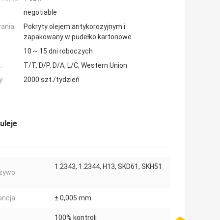
negotiable
ania:
Pokryty olejem antykorozyjnym i
zapakowany w pudełko kartonowe
10 ~ 15 dni roboczych
:
T/T, D/P, D/A, L/C, Western Union
y:
2000 szt./tydzień
uleje
1.2343, 1.2344, H13, SKD61, SKH51
zywo:
ancja:
± 0,005 mm
100% kontroli