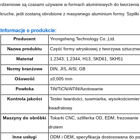
rdzeniowe są czasami używane w formach aluminiowych do tworzenia w
kruche, jeśli zostaną obrobione z masywnego aluminium formy. Szpilki
Informacje o produkcie:
Producent
Yirongsheng Technology Co.,Ltd.
Nazwa produktu
Część formy wtryskowej z tworzywa sztuczn
Materiał
1.2343, 1.2344, H13, SKD61, SKH51
Normy branżowe
DIN, JIS, AISI, GB
Ośowość
±0,005 mm
Powłoka
TiN/TiCN/AlTiN/Azotowanie
Kontrola jakości
Tester twardości, suwmiarka, wysokościomier
kwadratowy
Maszyny do obróbki
Tokarki CNC, szlifierka OD, EDM, frezowanie
drutem
Inne usługi
ODM i OEM, specyfikacja dostosowana do pot