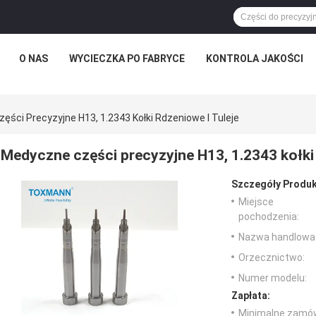
O NAS
WYCIECZKA PO FABRYCE
KONTROLA JAKOŚCI
ści Precyzyjne H13, 1.2343 Kołki Rdzeniowe I Tuleje
Medyczne części precyzyjne H13, 1.2343 kołki 
Szczegóły Produk
Miejsce
pochodzenia:
Nazwa handlowa
Orzecznictwo:
Numer modelu:
Zapłata:
Minimalne zamów