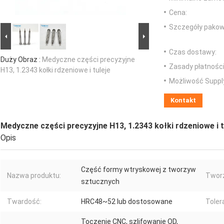
Cena:
Szczegóły pakow
Czas dostawy:
Duży Obraz :
Medyczne części precyzyjne
Zasady płatności
H13, 1.2343 kołki rdzeniowe i tuleje
Możliwość Suppl
Kontakt
Medyczne części precyzyjne H13, 1.2343 kołki rdzeniowe i t
Opis
Część formy wtryskowej z tworzyw
Nazwa produktu:
Twor
sztucznych
Twardość:
HRC48~52 lub dostosowane
Toler
Toczenie CNC, szlifowanie OD,