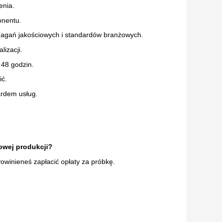
enia.
onentu.
ymagań jakościowych i standardów branżowych.
izacji.
 48 godzin.
ić.
ardem usług.
wej produkcji?
owinieneś zapłacić opłaty za próbkę.