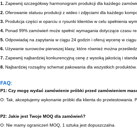
1.
Zapewnij szczegółowy harmonogram produkcji dla każdego zamówi
2.
Oferowanie statusu produkcji z wideo i zdjęciami dla każdego komp
3.
Produkcja części w oparciu o rysunki klientów w celu spełnienia w
4.
Ponad 99% zamówień może spełnić wymagania dotyczące czasu real
5.
Odpowiadaj na zapytania w ciągu 24 godzin i oferuj wycenę w ciągu
6.
Używanie surowców pierwszej klasy, które również można prześledz
7.
Zapewnij najbardziej konkurencyjną cenę z wysoką jakością i stand
8.
Najbardziej rozsądny schemat pakowania dla wszystkich produktów.
FAQ:
P1: Czy mogę wydać zamówienie próbki przed zamówieniem maso
O: Tak, akceptujemy wykonanie próbki dla klienta do przetestowania. P
P2: Jakie jest Twoje MOQ dla zamówień?
O: Nie mamy ograniczeń MOQ, 1 sztuka jest dopuszczalna.