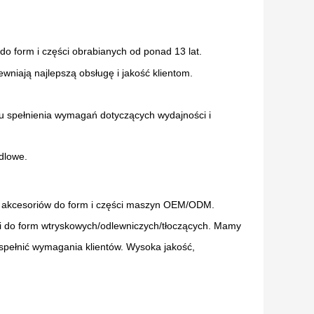
do form i części obrabianych od ponad 13 lat.
wniają najlepszą obsługę i jakość klientom.
elu spełnienia wymagań dotyczących wydajności i
dlowe.
m akcesoriów do form i części maszyn OEM/ODM.
i do form wtryskowych/odlewniczych/tłoczących. Mamy
spełnić wymagania klientów. Wysoka jakość,