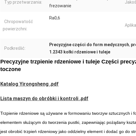
Typ przetwarzania:
Jakoś
frezowanie
Ra0,6
Chropowatość
Aplika
powierzchni:
Precyzyjne części do form medycznych
,
pr
Podkreślić:
1.2343 kołki rdzeniowe i tuleje
Precyzyjne trzpienie rdzeniowe i tuleje Części pre
toczone
Katalog Yirongsheng .pdf
Lista maszyn do obróbki i kontroli .pdf
Trzpienie rdzeniowe są używane w formowaniu tworzyw sztucznych i f
elementem służącym do tworzenia pustki, zapewniając pożądany kształ
jest obrobić trzpień rdzeniowy jako oddzielny element i dodać go do str