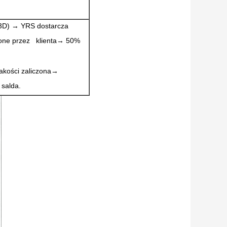
b 3D) → YRS dostarcza
ione przez klienta→ 50%
akości zaliczona→
 salda.