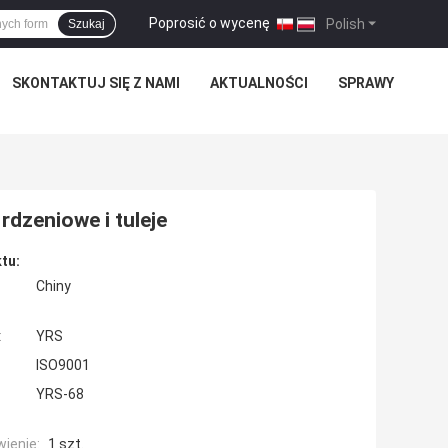
Poprosić o wycenę
|
Polish
Szukaj
SKONTAKTUJ SIĘ Z NAMI
AKTUALNOŚCI
SPRAWY
rdzeniowe i tuleje
tu:
Chiny
:
YRS
ISO9001
YRS-68
ienie:
1 szt.