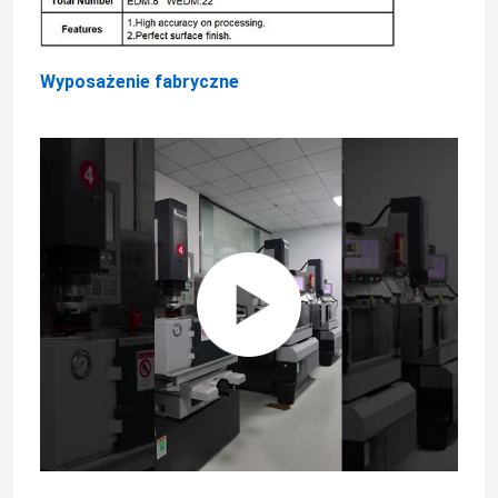
Obrabiane części metalowe
Wyposażenie fabryczne
Maszyna serwoprasowa
Precyzyjne części formy
Części do tokarek CNC
Precyzyjne części toczone
Części z tworzyw sztucznych
Części do form wtryskowych