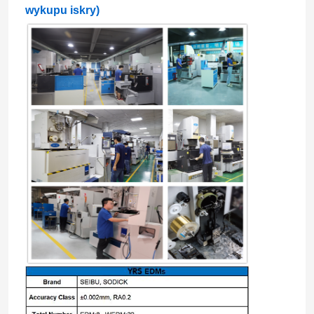
wykupu iskry)
Wycieczka po fabryce
Kontrola jakości
Skontaktuj się z nami
Aktualności
Sprawy
Precyzyjnie obrobione części
Części obrabiane CNC