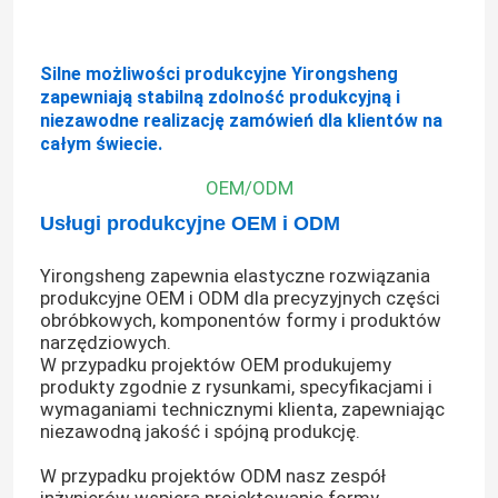
Precyzyjne elementy mechaniczne
Silne możliwości produkcyjne Yirongsheng
zapewniają stabilną zdolność produkcyjną i
niezawodne realizację zamówień dla klientów na
Części do automatyzacji CNC
całym świecie.
OEM/ODM
Precyzyjne części maszyn CNC
Usługi produkcyjne OEM i ODM
Szpilki do sztancowania
Yirongsheng zapewnia elastyczne rozwiązania
produkcyjne OEM i ODM dla precyzyjnych części
obróbkowych, komponentów formy i produktów
Samoprzebijająca się maszyna do wyprasowania
narzędziowych.
W przypadku projektów OEM produkujemy
produkty zgodnie z rysunkami, specyfikacjami i
wymaganiami technicznymi klienta, zapewniając
niezawodną jakość i spójną produkcję.
W przypadku projektów ODM nasz zespół
inżynierów wspiera projektowanie formy,