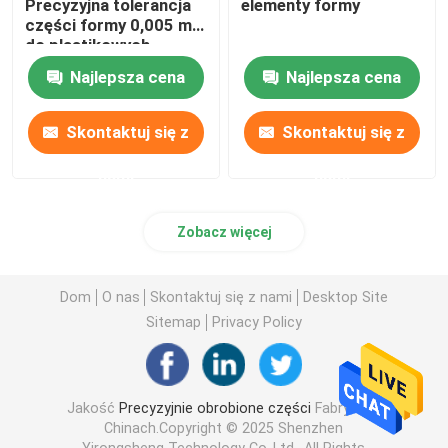
Precyzyjna tolerancja
elementy formy
części formy 0,005 mm
do plastikowych
Precyzyjne elementy mechaniczne
matryc kosmetycznych
Najlepsza cena
Najlepsza cena
Części do automatyzacji CNC
Skontaktuj się z
Skontaktuj się z
Precyzyjne części maszyn CNC
nami
nami
Zobacz więcej
Szpilki do sztancowania
Dom
O nas
Skontaktuj się z nami
Desktop Site
Samoprzebijająca się maszyna do wyprasowania
Sitemap
Privacy Policy
Jakość
Precyzyjnie obrobione części
Fabryka w
Chinach.Copyright © 2025 Shenzhen