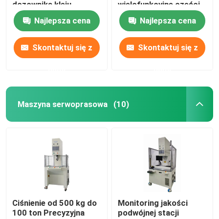
dozownika kleju
wielofunkcyjne części
do cięcia metalu
Najlepsza cena
Najlepsza cena
Wycieczka po fabryce
Skontaktuj się z
Skontaktuj się z
Kontrola jakości
nami
nami
Skontaktuj się z nami
Maszyna serwoprasowa
(10)
Aktualności
Sprawy
Precyzyjnie obrobione części
Ciśnienie od 500 kg do
Monitoring jakości
100 ton Precyzyjna
podwójnej stacji
Części obrabiane CNC