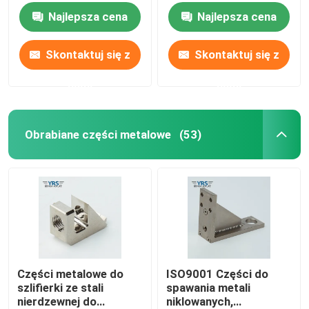
Najlepsza cena
Najlepsza cena
Skontaktuj się z
Skontaktuj się z
nami
nami
Obrabiane części metalowe
(53)
Dom
Produkty
Części metalowe do
ISO9001 Części do
szlifierki ze stali
spawania metali
nierdzewnej do
niklowanych,
O nas