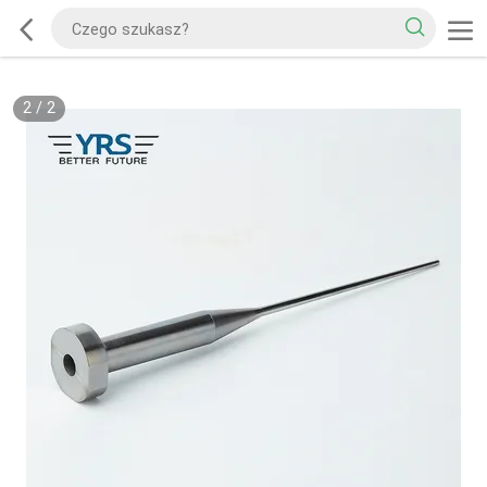
2
/
2