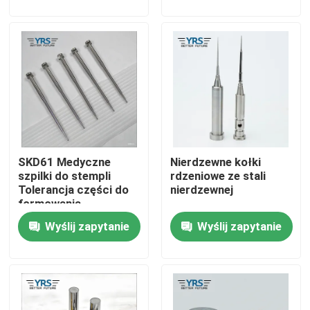
Wycieczka po fabryce
Kontrola jakości
Skontaktuj się z nami
SKD61 Medyczne
Nierdzewne kołki
Aktualności
szpilki do stempli
rdzeniowe ze stali
Tolerancja części do
nierdzewnej
formowania
Sprawy
wtryskowego 0,005
Wyślij zapytanie
Wyślij zapytanie
mm
Precyzyjnie obrobione części
Części obrabiane CNC