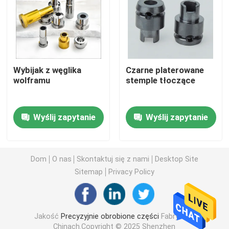
Obrabiane części metalowe
Maszyna serwoprasowa
Wybijak z węglika
Czarne platerowane
wolframu
stemple tłoczące
Precyzyjne części formy
Wyślij zapytanie
Wyślij zapytanie
Części do tokarek CNC
Precyzyjne części toczone
Dom
O nas
Skontaktuj się z nami
Desktop Site
Sitemap
Privacy Policy
Części z tworzyw sztucznych
Jakość
Precyzyjnie obrobione części
Fabryka w
Części do form wtryskowych
Chinach.Copyright © 2025 Shenzhen