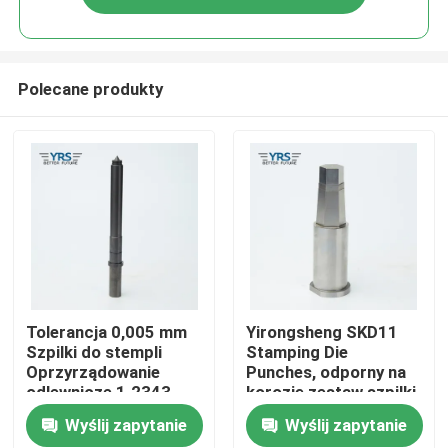
Polecane produkty
Dom
Tolerancja 0,005 mm
Yirongsheng SKD11
Szpilki do stempli
Stamping Die
Oprzyrządowanie
Punches, odporny na
Produkty
odlewnicze 1.2343
korozję zestaw szpilki
1.2344 Materiał
Wyślij zapytanie
Wyślij zapytanie
O nas