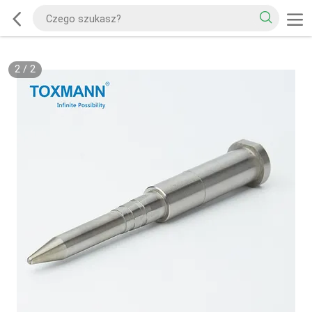
2
/
2