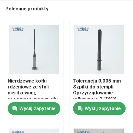
Polecane produkty
Nierdzewne kołki
Tolerancja 0,005 mm
rdzeniowe ze stali
Szpilki do stempli
nierdzewnej,
Oprzyrządowanie
Dom
przeciwzużyciowe dla
odlewnicze 1.2343
przemysłu
1.2344 Materiał
Wyślij zapytanie
Wyślij zapytanie
medycznego
Produkty
O nas