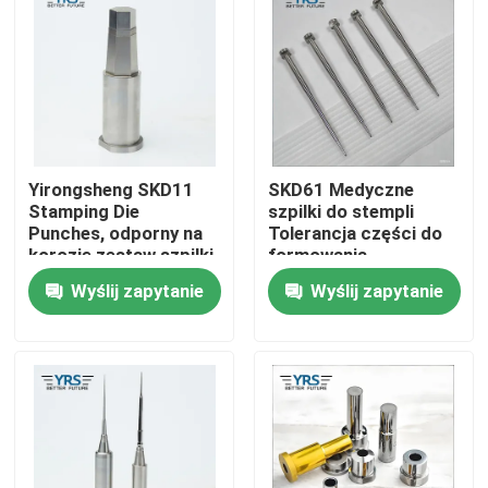
Wycieczka po fabryce
Kontrola jakości
Yirongsheng SKD11
SKD61 Medyczne
Skontaktuj się z nami
Stamping Die
szpilki do stempli
Punches, odporny na
Tolerancja części do
korozję zestaw szpilki
formowania
Aktualności
wtryskowego 0,005
Wyślij zapytanie
Wyślij zapytanie
mm
Sprawy
Precyzyjnie obrobione części
Części obrabiane CNC