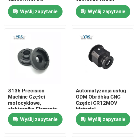
części CNC dla
czarnego tlenku
przemysłu automatyki
Wyślij zapytanie
Wyślij zapytanie
Wycieczka po fabryce
Kontrola jakości
Skontaktuj się z nami
Aktualności
S136 Precision
Automatyzacja usług
Sprawy
Machine Części
ODM Obróbka CNC
motocyklowe,
Części CR12MOV
elektronika Elementy
Materiał
Precyzyjnie obrobione części
obrabiane CNC
Wyślij zapytanie
Wyślij zapytanie
Części obrabiane CNC