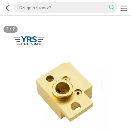
2
/
2