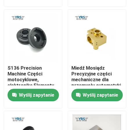
Wycieczka po fabryce
Kontrola jakości
Skontaktuj się z nami
S136 Precision
Miedź Mosiądz
Aktualności
Machine Części
Precyzyjne części
motocyklowe,
mechaniczne dla
elektronika Elementy
przemysłu automatyki
Sprawy
obrabiane CNC
Wyślij zapytanie
Wyślij zapytanie
Precyzyjnie obrobione części
Części obrabiane CNC