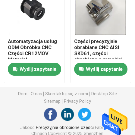
Obrabiane części metalowe
Maszyna serwoprasowa
Automatyzacja usług
Części precyzyjnie
ODM Obróbka CNC
obrabiane CNC AISI
Części CR12MOV
SKD61, części
Precyzyjne części formy
Materiał
obrabiane o wysokiej
precyzji
Wyślij zapytanie
Wyślij zapytanie
Części do tokarek CNC
Precyzyjne części toczone
Dom
O nas
Skontaktuj się z nami
Desktop Site
Sitemap
Privacy Policy
Części z tworzyw sztucznych
Jakość
Precyzyjnie obrobione części
Fabryka w
Części do form wtryskowych
Chinach.Copyright © 2025 Shenzhen