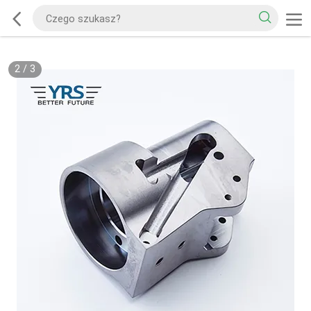
2
/
3