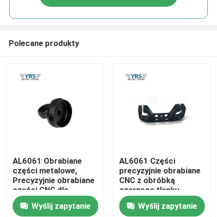
Polecane produkty
Dom
AL6061 Obrabiane
AL6061 Części
części metalowe,
precyzyjnie obrabiane
Precyzyjnie obrabiane
CNC z obróbką
Produkty
części CNC dla
czarnego tlenku
przemysłu automatyki
Wyślij zapytanie
Wyślij zapytanie
O nas